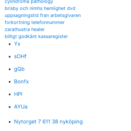
cylindroma pathology
brisby och nimhs hemlighet dvd
uppsagningstid fran arbetsgivaren
forkortning telefonnummer
zarathustra healer
billigt godkänt kassaregister
Yx
sOHf
gQb
Bonfx
HPl
AYUa
Nytorget 7 611 38 nyköping