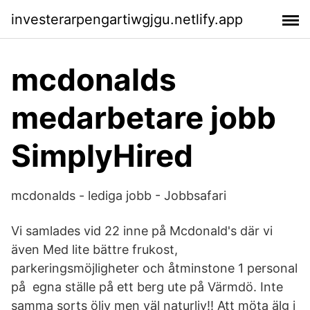
investerarpengartiwgjgu.netlify.app
mcdonalds
medarbetare jobb
SimplyHired
mcdonalds - lediga jobb - Jobbsafari
Vi samlades vid 22 inne på Mcdonald's där vi
även Med lite bättre frukost,
parkeringsmöjligheter och åtminstone 1 personal
på egna ställe på ett berg ute på Värmdö. Inte
samma sorts öliv men väl naturliv!! Att möta älg i