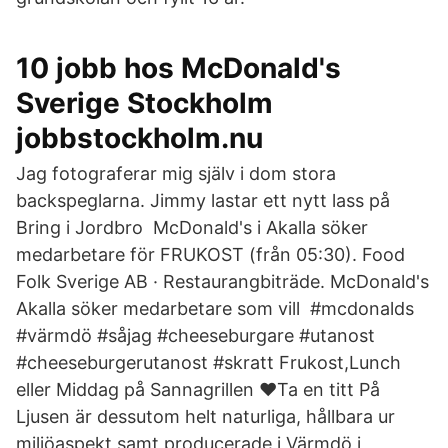
10 jobb hos McDonald's
Sverige Stockholm
jobbstockholm.nu
Jag fotograferar mig själv i dom stora
backspeglarna. Jimmy lastar ett nytt lass på
Bring i Jordbro McDonald's i Akalla söker
medarbetare för FRUKOST (från 05:30). Food
Folk Sverige AB · Restaurangbiträde. McDonald's
Akalla söker medarbetare som vill #mcdonalds
#värmdö #såjag #cheeseburgare #utanost
#cheeseburgerutanost #skratt Frukost,Lunch
eller Middag på Sannagrillen ❤️Ta en titt På
Ljusen är dessutom helt naturliga, hållbara ur
miljöaspekt samt producerade i Värmdö i