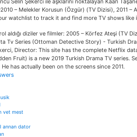
cu Selin Şekerci ile aşklarını noktalayan Kaan Taşan
9-2010 – Melekler Korusun (Özgür) (TV Dizisi), 2011 –
r watchlist to track it and find more TV shows like i
rol aldığı diziler ve filmler: 2005 – Körfez Ateşi (TV D
nta Tv Series (Ottoman Detective Story) - Turkish Dra
erci, Director: This site has the complete Netflix da
en Fruit) is a new 2019 Turkish Drama TV series. Sel
n He has actually been on the screens since 2011.
swers
usik
l
 vet mest
ll annan dator
an