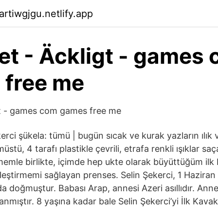
rtiwgjgu.netlify.app
et - Äckligt - games
 free me
gt - games com games free me
erci şükela: tümü | bugün sıcak ve kurak yazların ılık ve
müstü, 4 tarafı plastikle çevrili, etrafa renkli ışıklar sa
mle birlikte, içimde hep ukte olarak büyüttüğüm ilk 
eştirmemi sağlayan prenses. Selin Şekerci, 1 Haziran
da doğmuştur. Babası Arap, annesi Azeri asıllıdır. Anne
mıştır. 8 yaşına kadar bale Selin Şekerci’yi İlk Kavak