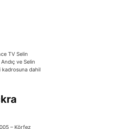
ce TV Selin
n Andıç ve Selin
yi kadrosuna dahil
ckra
 2005 – Körfez