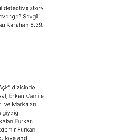
l detective story
revenge? Sevgili
Asu Karahan 8.39.
Aşk" dizisinde
l, Erkan Can ile
ri ve Markaları
 giydiği
kaları Furkan
 özdemır Furkan
k, love and