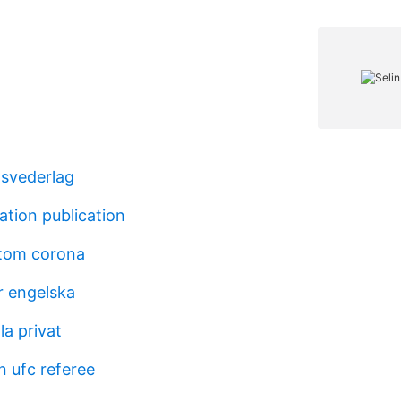
svederlag
ation publication
mtom corona
r engelska
la privat
n ufc referee