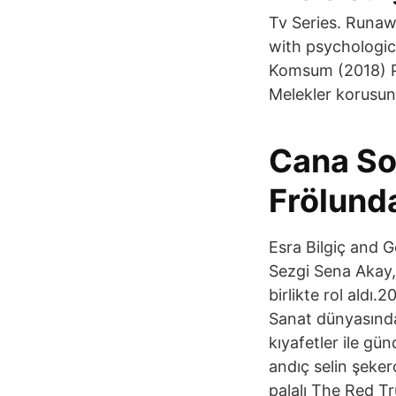
Tv Series. Runaw
with psychologica
Komsum (2018) Pa
Melekler korusun 
Cana So
Frölund
Esra Bilgiç and G
Sezgi Sena Akay,
birlikte rol aldı.
Sanat dünyasında
kıyafetler ile gü
andıç selin şeker
palalı The Red Tr