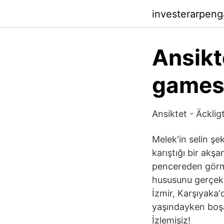
investerarpenga
Ansikt
games
Ansiktet - Äckli
Melek'in selin şek
karıştığı bir akşa
pencereden görme
hususunu gerçekl
İzmir, Karşıyaka'
yaşındayken boşan
İzlemişiz!