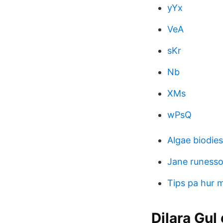
yYx
VeA
sKr
Nb
XMs
wPsQ
Algae biodie
Jane runess
Tips pa hur m
Dilara Gul 