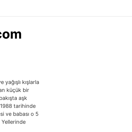
 com
 yağışlı kışlarla
çan küçük bir
bakışta aşk
 1988 tarihinde
si ve babası o 5
 Yellerinde