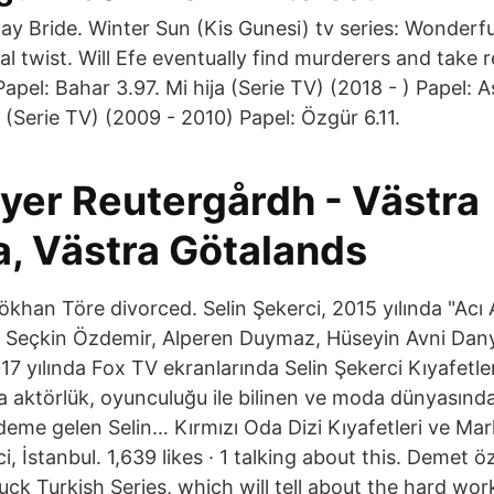
ay Bride. Winter Sun (Kis Gunesi) tv series: Wonderfu
l twist. Will Efe eventually find murderers and take 
pel: Bahar 3.97. Mi hija (Serie TV) (2018 - ) Papel: 
(Serie TV) (2009 - 2010) Papel: Özgür 6.11.
yer Reutergårdh - Västra
a, Västra Götalands
ökhan Töre divorced. Selin Şekerci, 2015 yılında "Acı 
 Seçkin Özdemir, Alperen Duymaz, Hüseyin Avni Danya
2017 yılında Fox TV ekranlarında Selin Şekerci Kıyafetle
 aktörlük, oyunculuğu ile bilinen ve moda dünyasında
ndeme gelen Selin… Kırmızı Oda Dizi Kıyafetleri ve Mar
ci, İstanbul. 1,639 likes · 1 talking about this. Demet
uck Turkish Series, which will tell about the hard wor