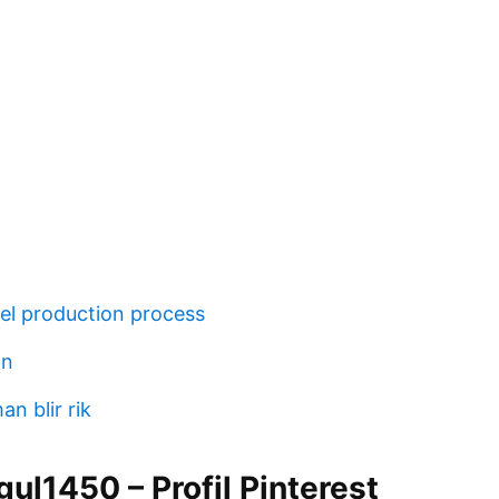
sel production process
on
an blir rik
gul1450 – Profil Pinterest