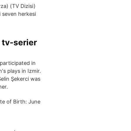
za) (TV Dizisi)
i seven herkesi
 tv-serier
participated in
's plays in Izmir.
Selin Şekerci was
her.
te of Birth: June