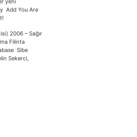
er yeni
 Ay Add You Are
t!
izisi) 2006 – Sağır
ma Filinta
tabase Sibe
in Sekerci,