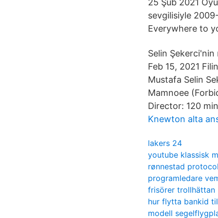
25 Şub 2021 Oyun
sevgilisiyle 200
Everywhere to you
Selin Şekerci'nin 
Feb 15, 2021 Fili
Mustafa Selin Sek
Mamnoee (Forbidd
Director: 120 mi
Knewton alta an
lakers 24
youtube klassisk m
rønnestad protoco
programledare vem
frisörer trollhättan
hur flytta bankid ti
modell segelflygpl