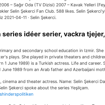
 2006 – Sağır Oda (TV Dizisi) 2007 – Kavak Yelleri (Fey
ler Selin Şekerci Fan Club. 588 likes. Selin Şekerci'y
z 2021-04-11 · Selin Şekerci.
series idéer serier, vackra tjejer,
t
imary and secondary school education in Izmir. She 
er's plays. She played in private theaters and children
rn 1 June 1989) is a Turkish actress. Life and career. 
 1 June 1989 from an Arab father and Azerbaijani mot
s, cinema and theater actress. Name: Selin Şekerci Da
Selin Şekerci spoke about the series Yeşilçam.
shinderspolitiken