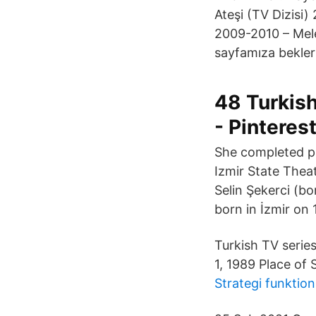
Ateşi (TV Dizisi)
2009-2010 – Melek
sayfamıza bekleri
48 Turkish 
- Pinteres
She completed pr
Izmir State Theat
Selin Şekerci (bo
born in İzmir on
Turkish TV serie
1, 1989 Place of 
Strategi funktion