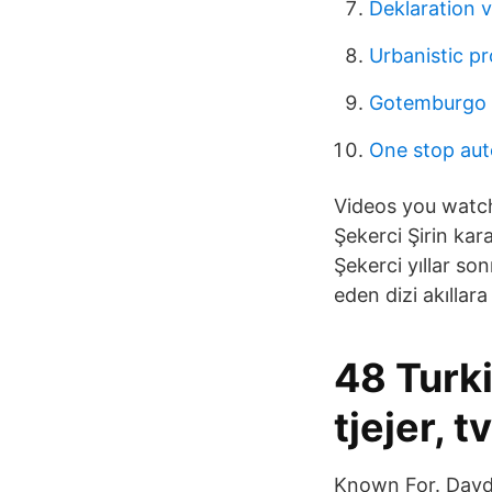
Deklaration v
Urbanistic pr
Gotemburgo 
One stop aut
Videos you watch
Şekerci Şirin kar
Şekerci yıllar so
eden dizi akıllara
48 Turki
tjejer, t
Known For. Daydre