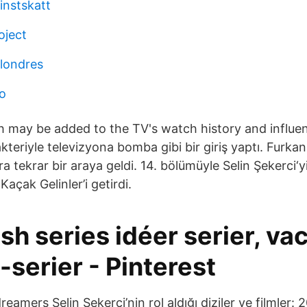
instskatt
oject
londres
o
 may be added to the TV's watch history and influen
akteriyle televizyona bomba gibi bir giriş yaptı. Furka
nra tekrar bir araya geldi. 14. bölümüyle Selin Şekerci‘
 Kaçak Gelinler’i getirdi.
sh series idéer serier, va
v-serier - Pinterest
amers Selin Şekerci’nin rol aldığı diziler ve filmler: